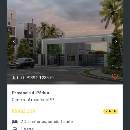
Ref.: O-79394-123570
Província di Pádua
Centro - Araucária/PR
R$403.309
VENDA
2
Dormitórios
, sendo
1
suíte
1 Vaga