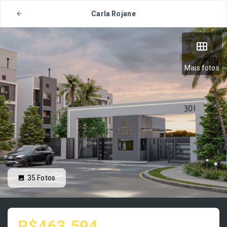
Carla Rojane
Mais fotos
35
Fotos
R$463.594