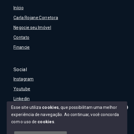
Início
Carla Rojane Corretora
Negocie seu Imóvel
Contato
Financie
Social
Instagram
Youtube
Linkedin
Esse site utiliza
cookies
, que possibilitam uma melhor
experiência de navegação.
Ao continuar, você concorda
Olá! Tudo bem?
Como posso te ajudar?
com o uso de
cookies
.
© Copyright 2026 - Carla Rojane - Todos os direitos
reservados