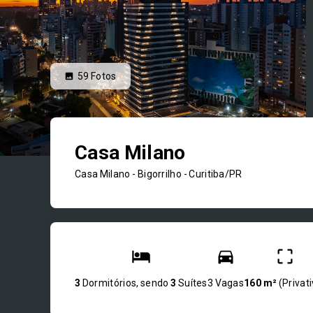
59
Fotos
Casa Milano
Casa Milano -
Bigorrilho - Curitiba/PR
3
Dormitórios, sendo
3
Suítes
3 Vagas
160 m²
(
Privat