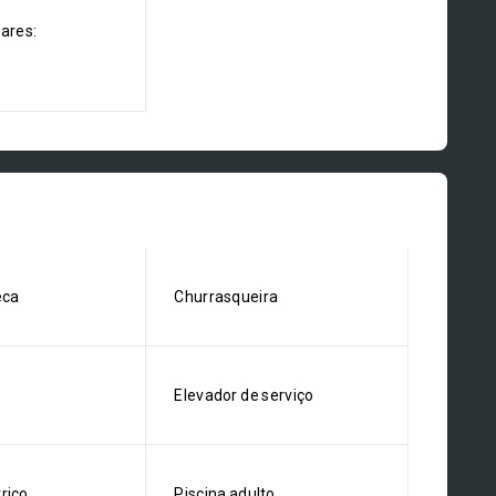
dares:
eca
Churrasqueira
Elevador de serviço
rico
Piscina adulto