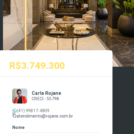
R$3.749.300
Carla Rojane
CRECI -
55798
(41) 99817-4809
atendimento@rojane.com.br
Nome