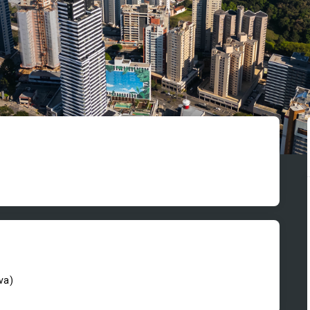
iva
)