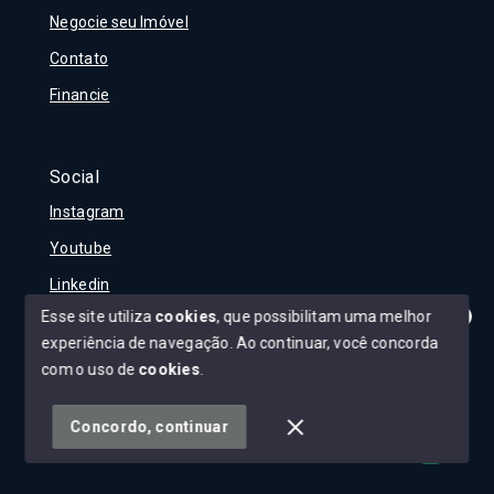
Negocie seu Imóvel
Contato
Financie
Social
Instagram
Youtube
Linkedin
Esse site utiliza
cookies
, que possibilitam uma melhor
experiência de navegação.
Ao continuar, você concorda
Olá! Tudo bem?
Como posso te ajudar?
com o uso de
cookies
.
© Copyright 2026 - Carla Rojane - Todos os direitos
reservados
Concordo, continuar
SITE PARA IMOBILIARIA