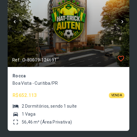
Ref.: O-80019-124691
Rocca
Boa Vista - Curitiba/PR
R$652.113
VENDA
2
Dormitórios
, sendo
1
suíte
1 Vaga
56,46 m² (Área Privativa)