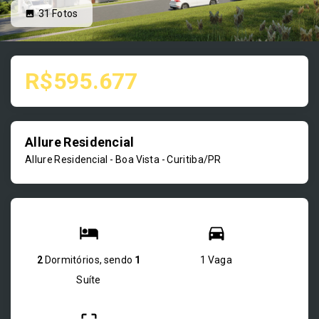
31
Fotos
R$595.677
Allure Residencial
Allure Residencial -
Boa Vista - Curitiba/PR
2
Dormitórios, sendo
1
1 Vaga
Suíte