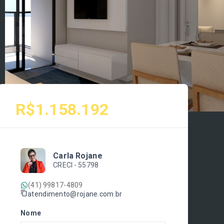
R$1.158.192
Carla Rojane
CRECI -
55798
(41) 99817-4809
atendimento@rojane.com.br
Nome