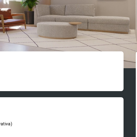
vativa
)