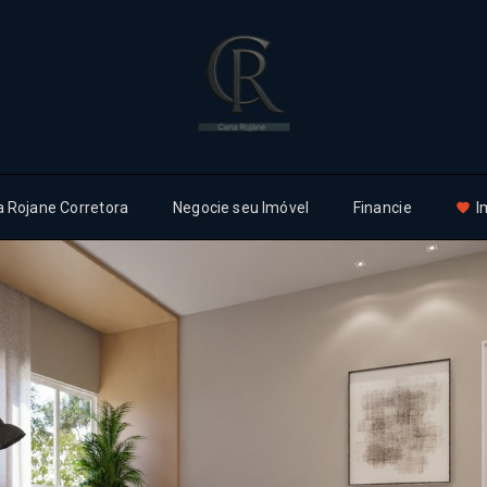
a Rojane Corretora
Negocie seu Imóvel
Financie
I