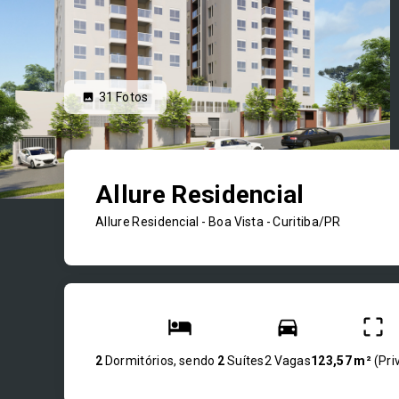
31
Fotos
Allure Residencial
Allure Residencial -
Boa Vista - Curitiba/PR
2
Dormitórios, sendo
2
Suítes
2 Vagas
123,57 m²
(
Pri