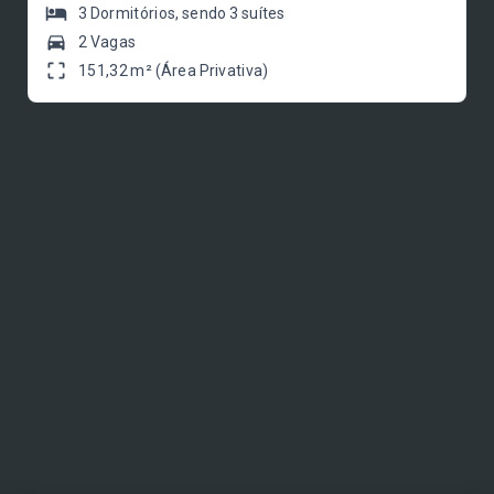
3
Dormitórios
, sendo
3
suítes
2 Vagas
151,32 m² (Área Privativa)