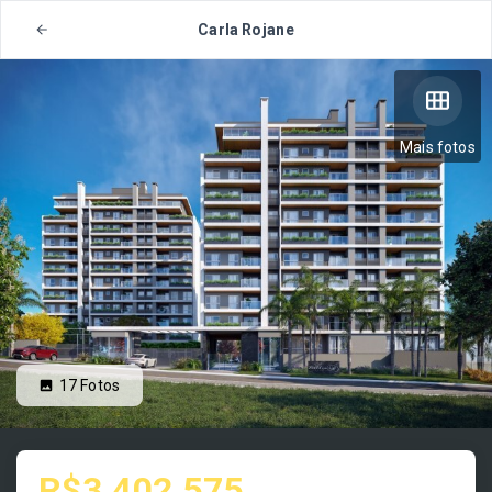
Carla Rojane
Mais fotos
17
Fotos
R$3.402.575