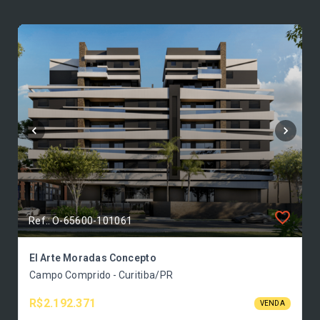
Ref.: O-65600-101061
El Arte Moradas Concepto
Campo Comprido - Curitiba/PR
R$2.192.371
VENDA