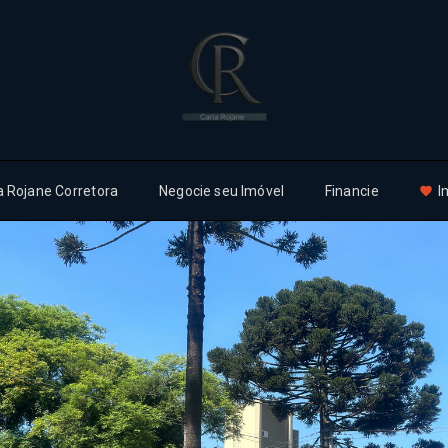
a Rojane Corretora
Negocie seu Imóvel
Financie
I