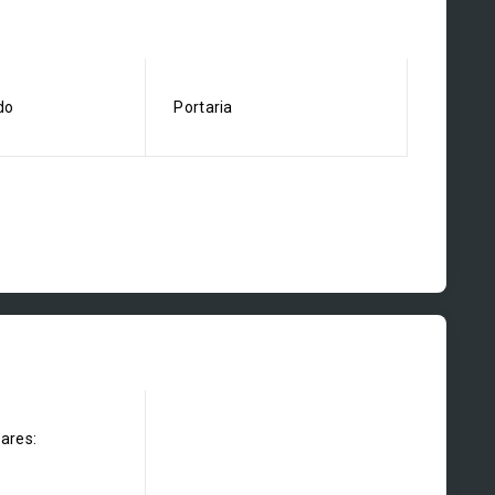
do
Portaria
dares: