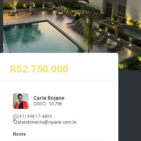
R$2.750.000
Carla Rojane
CRECI -
55798
(41) 99817-4809
atendimento@rojane.com.br
Nome