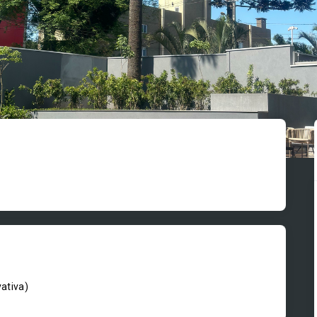
vativa
)