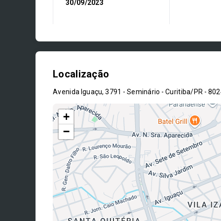
30/09/2023
Localização
Avenida Iguaçu, 3791 - Seminário - Curitiba/PR
- 80
+
−