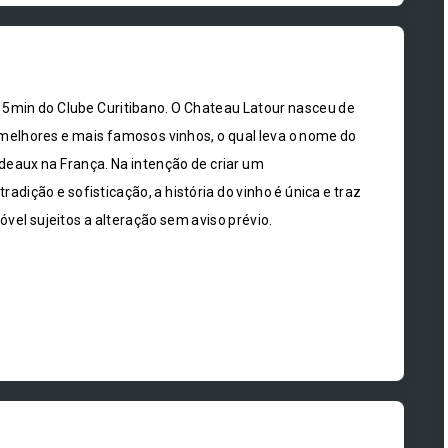
5min do Clube Curitibano. O Chateau Latour nasceu de
elhores e mais famosos vinhos, o qual leva o nome do
eaux na França. Na intenção de criar um
dição e sofisticação, a história do vinho é única e traz
móvel sujeitos a alteração sem aviso prévio.