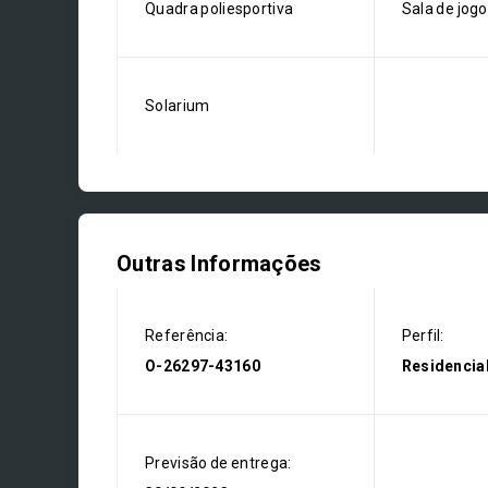
Quadra poliesportiva
Sala de jog
Solarium
Outras Informações
Referência:
Perfil:
O-26297-43160
Residencia
Previsão de entrega: