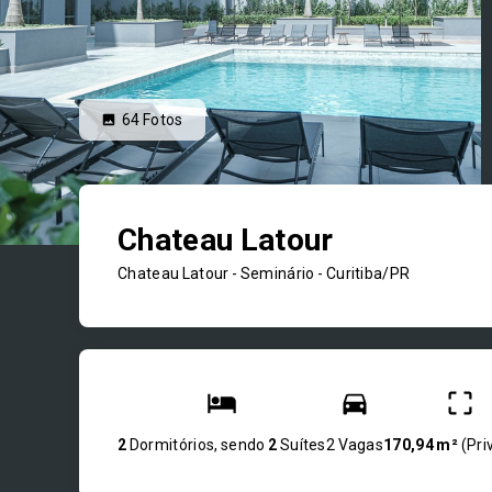
64
Fotos
Chateau Latour
Chateau Latour -
Seminário - Curitiba/PR
2
Dormitórios, sendo
2
Suítes
2 Vagas
170,94 m²
(
Pri