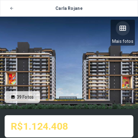
Carla Rojane
Mais fotos
39
Fotos
R$1.124.408