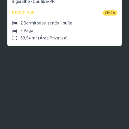
Bigorrilho - Curitiba/PR
R$920.945
VENDA
2
Dormitórios
, sendo
1
suíte
1 Vaga
69,94 m² (Área Privativa)