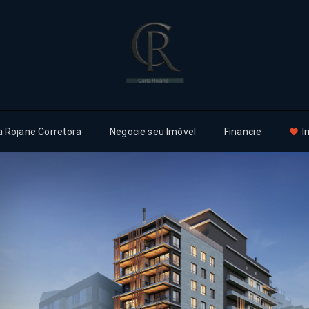
a Rojane Corretora
Negocie seu Imóvel
Financie
I