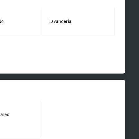
do
Lavanderia
dares: