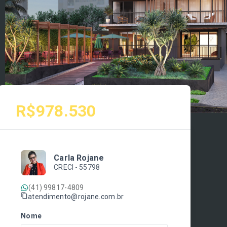
R$978.530
Carla Rojane
CRECI -
55798
(41) 99817-4809
atendimento@rojane.com.br
Nome