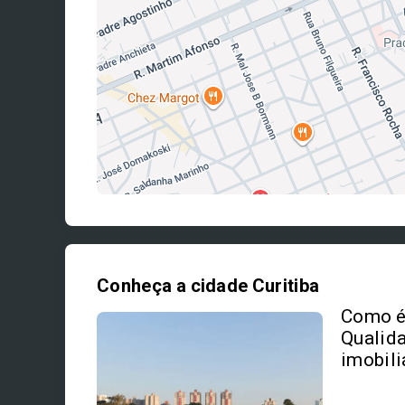
Conheça a cidade Curitiba
Como é 
Qualida
imobili