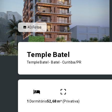
43
Fotos
Temple Batel
Temple Batel -
Batel - Curitiba/PR
1
Dormitório
52,68 m²
(
Privativa
)