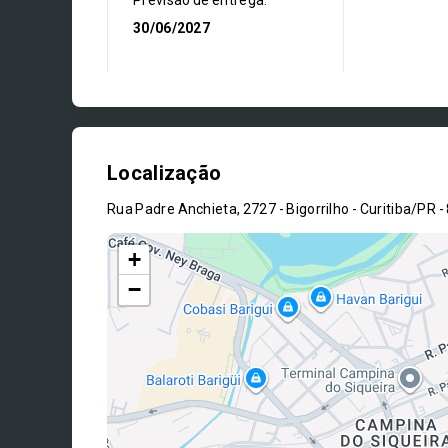
Previsão de entrega:
30/06/2027
Localização
Rua Padre Anchieta, 2727 - Bigorrilho - Curitiba/PR
-
+
−