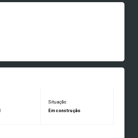
Situação:
l
Em construção