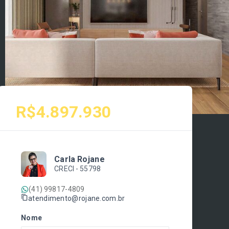
R$4.897.930
Carla Rojane
CRECI -
55798
(41) 99817-4809
atendimento@rojane.com.br
Nome