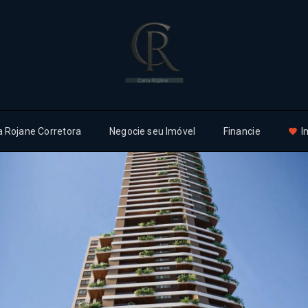
a Rojane Corretora
Negocie seu Imóvel
Financie
I