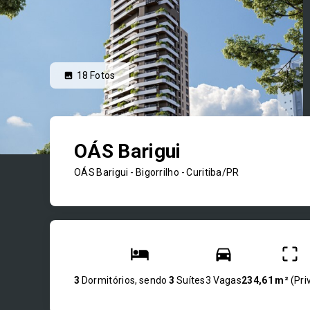
18
Fotos
OÁS Barigui
OÁS Barigui -
Bigorrilho - Curitiba/PR
3
Dormitórios, sendo
3
Suítes
3 Vagas
234,61 m²
(
Pri