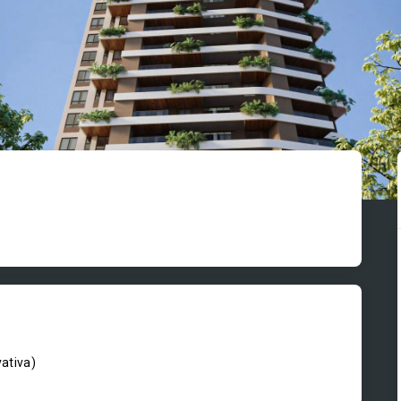
vativa
)