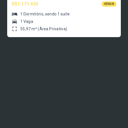
R$1.171.403
VENDA
1
Dormitório
, sendo
1
suíte
1 Vaga
55,97 m² (Área Privativa)