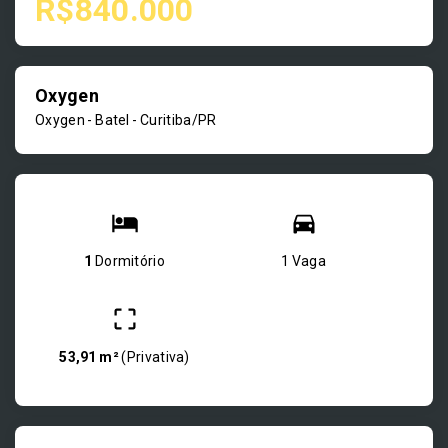
R$840.000
Oxygen
Oxygen -
Batel - Curitiba/PR
1
Dormitório
1 Vaga
53,91 m²
(
Privativa
)