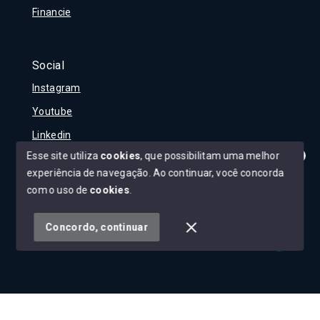
Financie
Social
Instagram
Youtube
Linkedin
Esse site utiliza
cookies
, que possibilitam uma melhor
experiência de navegação.
Ao continuar, você concorda
Olá! Tudo bem?
Como posso te ajudar?
com o uso de
cookies
.
© Copyright 2026 - Carla Rojane - Todos os direitos
reservados
Concordo, continuar
SITE PARA IMOBILIARIA
Início
Histórico
Favoritos