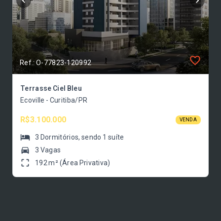
Ref.: O-77823-120992
Terrasse Ciel Bleu
Ecoville - Curitiba/PR
R$3.100.000
VENDA
3
Dormitórios
, sendo
1
suíte
3 Vagas
192 m² (Área Privativa)