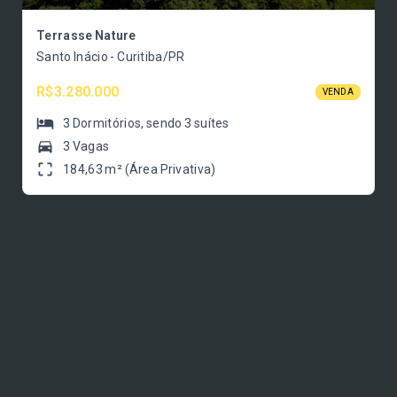
Terrasse Nature
Santo Inácio - Curitiba/PR
R$3.280.000
VENDA
3
Dormitórios
, sendo
3
suítes
3 Vagas
184,63 m² (Área Privativa)