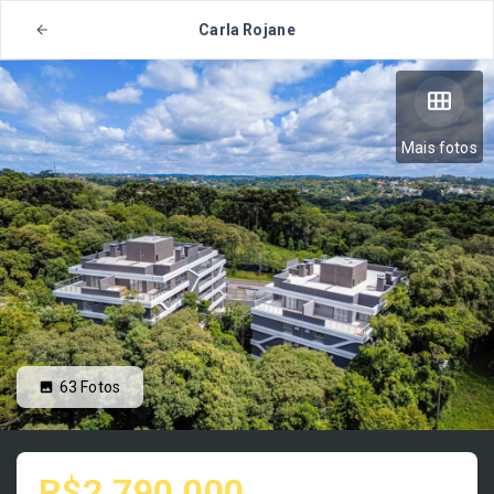
Carla Rojane
Mais fotos
63
Fotos
R$2.790.000