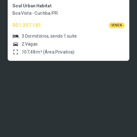
Soul Urban Habitat
Boa Vista - Curitiba/PR
R$1.357.181
VENDA
3
Dormitórios
, sendo
1
suíte
2 Vagas
107,48 m² (Área Privativa)