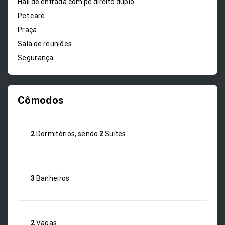
Hall de entrada com pé direito duplo
Pet care
Praça
Sala de reuniões
Segurança
Cômodos
2
Dormitórios, sendo
2
Suítes
3
Banheiros
2
Vagas