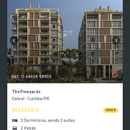
Ref.: O-64404-98905
The Pineyards
Cabral - Curitiba/PR
R$2.556.810
VENDA
2
Dormitórios
, sendo
2
suítes
2 Vagas