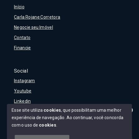
Início
Carla Rojane Corretora
Negocie seu Imóvel
Contato
Financie
Social
Instagram
Youtube
Linkedin
Esse site utiliza
cookies
, que possibilitam uma melhor
experiência de navegação.
Ao continuar, você concorda
Olá! Tudo bem?
Como posso te ajudar?
com o uso de
cookies
.
© Copyright 2026 - Carla Rojane - Todos os direitos
reservados