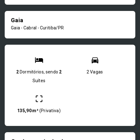
Gaia
Gaia -
Cabral - Curitiba/PR
2
Dormitórios, sendo
2
2 Vagas
Suítes
135,90 m²
(
Privativa
)