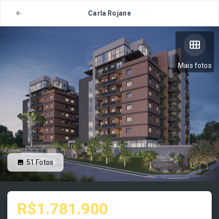
Carla Rojane
Mais fotos
51
Fotos
R$1.781.900