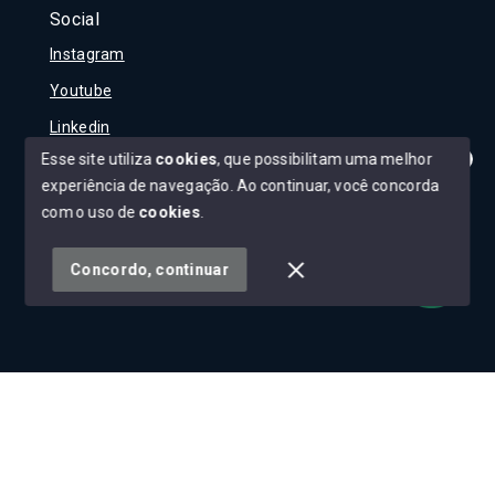
Social
Instagram
Youtube
Linkedin
Esse site utiliza
cookies
, que possibilitam uma melhor
experiência de navegação.
Ao continuar, você concorda
Olá! Tudo bem?
Como posso te ajudar?
com o uso de
cookies
.
© Copyright 2026 - Carla Rojane - Todos os direitos
reservados
Concordo, continuar
SITE PARA IMOBILIARIA
Início
Histórico
Favoritos