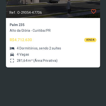
Ref.: O-29354-47736
Palm 235
Alto da Glória - Curitiba/PR
R$4.712.630
VENDA
4
Dormitórios
, sendo
2
suítes
4 Vagas
281,64 m² (Área Privativa)