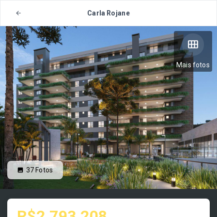
Carla Rojane
Mais fotos
37
Fotos
R$2.793.208