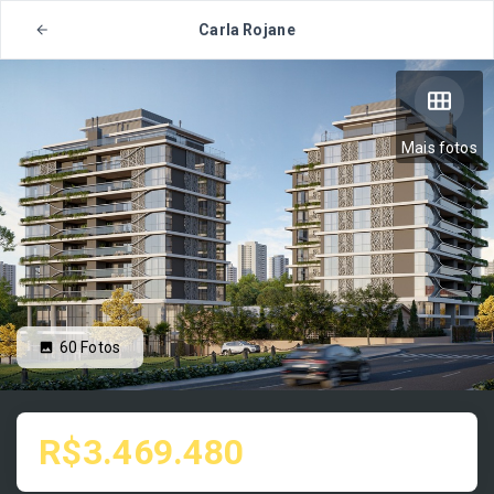
Carla Rojane
Mais fotos
60
Fotos
R$3.469.480