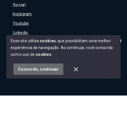
Social
Instagram
Youtube
Linkedin
Esse site utiliza
cookies
, que possibilitam uma melhor
experiência de navegação.
Ao continuar, você concorda
Olá! Tudo bem?
Como posso te ajudar?
com o uso de
cookies
.
© Copyright 2026 - Carla Rojane - Todos os direitos
reservados
Concordo, continuar
SITE PARA IMOBILIARIA
Início
Histórico
Favoritos