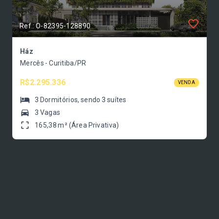
Ref.: O-82395-128890
Ház
Mercês - Curitiba/PR
R$2.295.336
VENDA
3
Dormitórios
, sendo
3
suítes
3 Vagas
165,38 m² (Área Privativa)