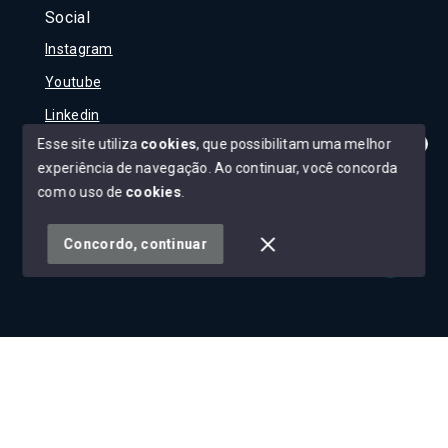
Social
Instagram
Youtube
Linkedin
Esse site utiliza
cookies
, que possibilitam uma melhor
experiência de navegação.
Ao continuar, você concorda
Olá! Tudo bem?
Como posso te ajudar?
com o uso de
cookies
.
© Copyright 2026 - Carla Rojane - Todos os direitos
reservados
Concordo, continuar
SITE PARA IMOBILIARIA
Início
Histórico
Favoritos