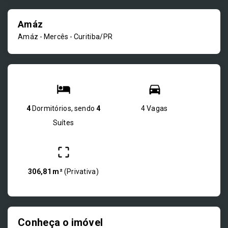
Amáz
Amáz -
Mercês - Curitiba/PR
4
Dormitórios, sendo
4
4 Vagas
Suítes
306,81 m²
(
Privativa
)
Conheça o imóvel