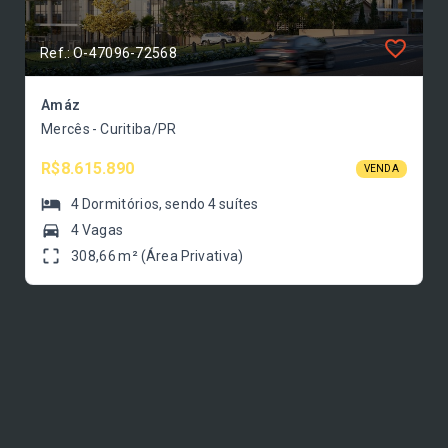
Ref.: O-47096-72568
Amáz
Mercês - Curitiba/PR
R$8.615.890
VENDA
4
Dormitórios
, sendo
4
suítes
4 Vagas
308,66 m² (Área Privativa)