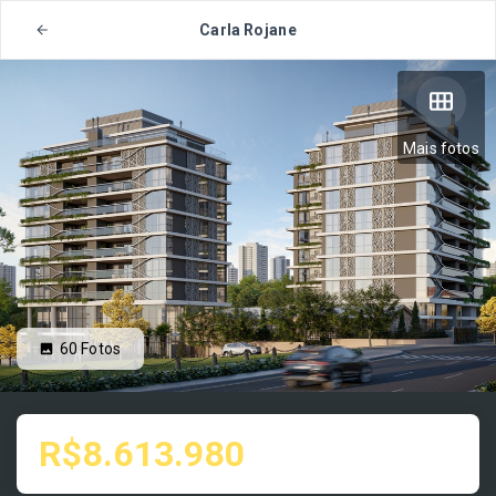
Carla Rojane
Mais fotos
60
Fotos
R$8.613.980