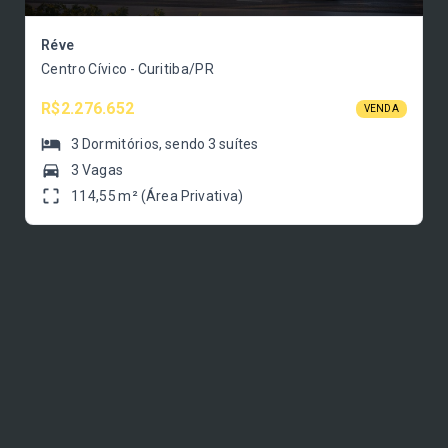
Réve
Centro Cívico - Curitiba/PR
R$2.276.652
VENDA
3
Dormitórios
, sendo
3
suítes
3 Vagas
114,55 m² (Área Privativa)