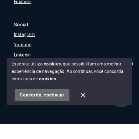
Financie
Social
Instagram
Youtube
Linkedin
Esse site utiliza
cookies
, que possibilitam uma melhor
experiência de navegação.
Ao continuar, você concorda
Olá! Tudo bem?
Como posso te ajudar?
com o uso de
cookies
.
© Copyright 2026 - Carla Rojane - Todos os direitos
reservados
Concordo, continuar
SITE PARA IMOBILIARIA
Início
Histórico
Favoritos