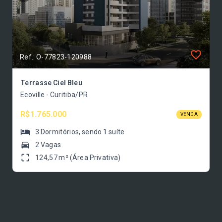
Ref.: O-77823-120988
Terrasse Ciel Bleu
Ecoville - Curitiba/PR
R$1.765.000
VENDA
3
Dormitórios
, sendo
1
suíte
2 Vagas
124,57 m² (Área Privativa)