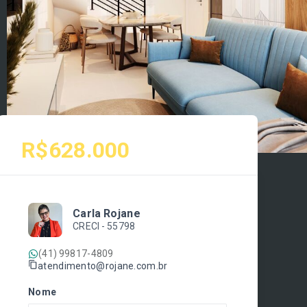
R$628.000
Carla Rojane
CRECI -
55798
(41) 99817-4809
atendimento@rojane.com.br
Nome