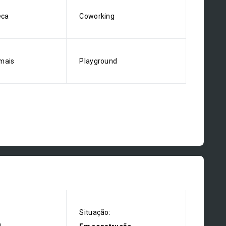
eca
Coworking
mais
Playground
Situação: