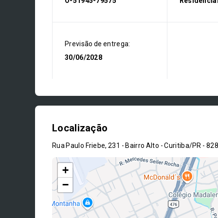
O-51945-79575
Residencia
Previsão de entrega:
30/06/2028
Localização
Rua Paulo Friebe, 231 - Bairro Alto - Curitiba/PR
- 82
+
−