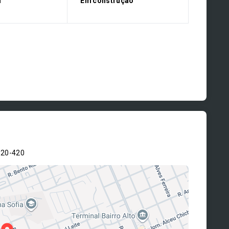
l
Em construção
820-420