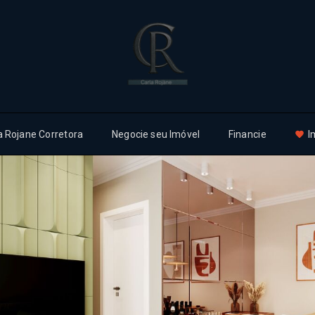
a Rojane Corretora
Negocie seu Imóvel
Financie
I