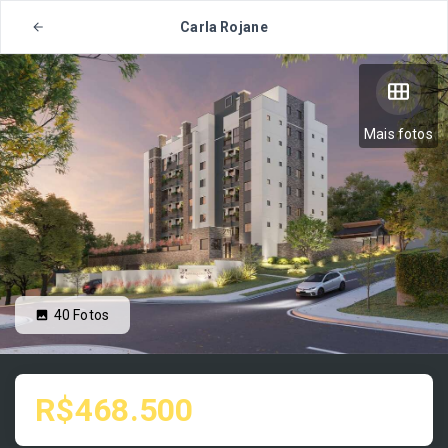
Carla Rojane
Mais fotos
40
Fotos
R$468.500