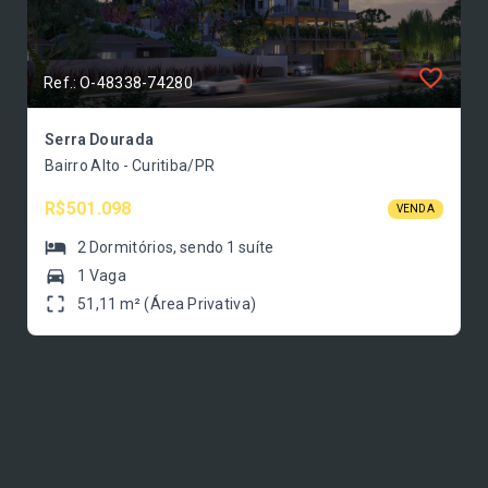
Ref.: O-48338-74280
Serra Dourada
Bairro Alto - Curitiba/PR
R$501.098
VENDA
2
Dormitórios
, sendo
1
suíte
1 Vaga
51,11 m² (Área Privativa)