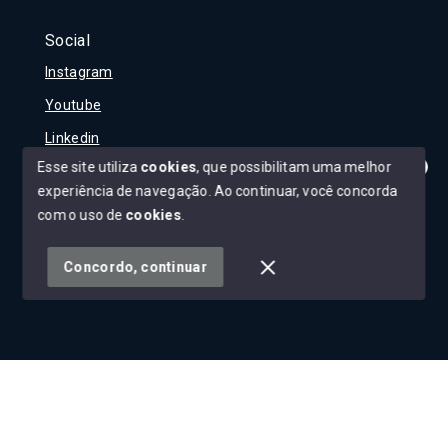
Social
Instagram
Youtube
Linkedin
Esse site utiliza
cookies
, que possibilitam uma melhor
experiência de navegação.
Ao continuar, você concorda
Olá! Tudo bem?
Como posso te ajudar?
com o uso de
cookies
.
© Copyright 2026 - Carla Rojane - Todos os direitos
reservados
Concordo, continuar
SITE PARA IMOBILIARIA
Início
Histórico
Favoritos