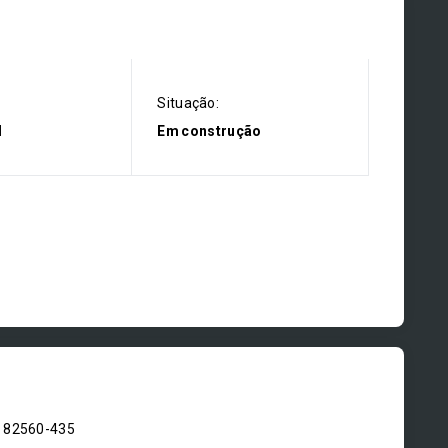
Situação:
l
Em construção
- 82560-435