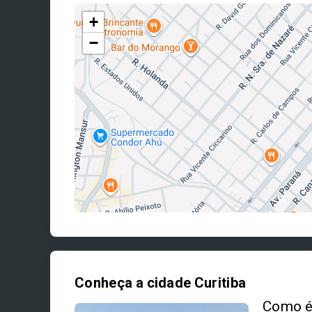
+
−
Conheça a cidade Curitiba
Como é 