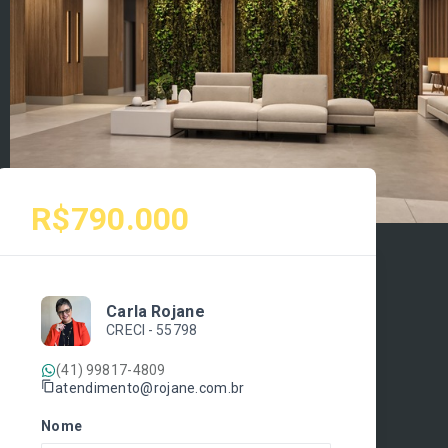
R$790.000
Carla Rojane
CRECI -
55798
(41) 99817-4809
atendimento@rojane.com.br
Nome