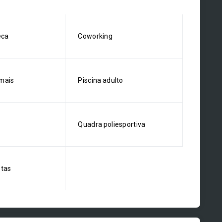
eca
Coworking
mais
Piscina adulto
Quadra poliesportiva
stas