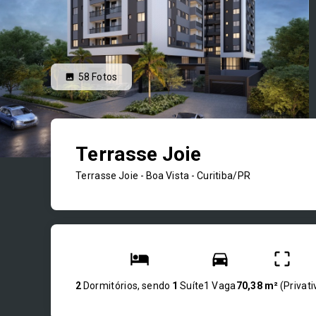
58
Fotos
Terrasse Joie
Terrasse Joie -
Boa Vista - Curitiba/PR
2
Dormitórios, sendo
1
Suíte
1 Vaga
70,38 m²
(
Privati