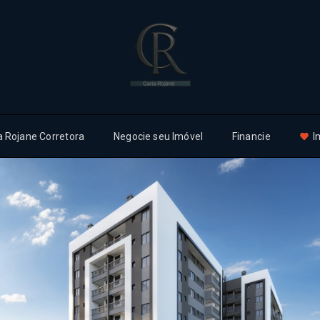
a Rojane Corretora
Negocie seu Imóvel
Financie
I