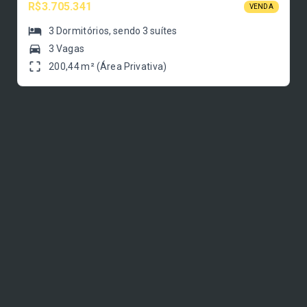
R$3.705.341
VENDA
3
Dormitórios
, sendo
3
suítes
3 Vagas
200,44 m² (Área Privativa)