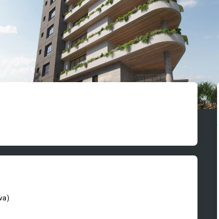
iva
)