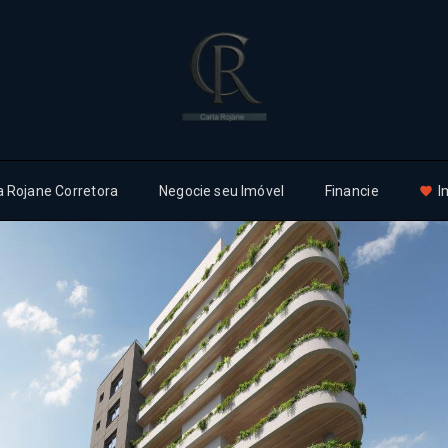
a Rojane Corretora
Negocie seu Imóvel
Financie
I