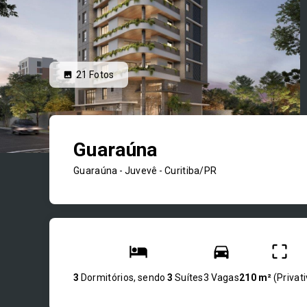
21
Fotos
Guaraúna
Guaraúna -
Juvevê - Curitiba/PR
3
Dormitórios, sendo
3
Suítes
3 Vagas
210 m²
(
Privat