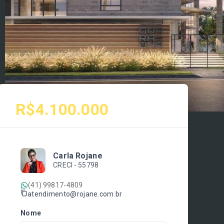
R$4.100.000
Carla Rojane
CRECI -
55798
(41) 99817-4809
atendimento@rojane.com.br
Nome