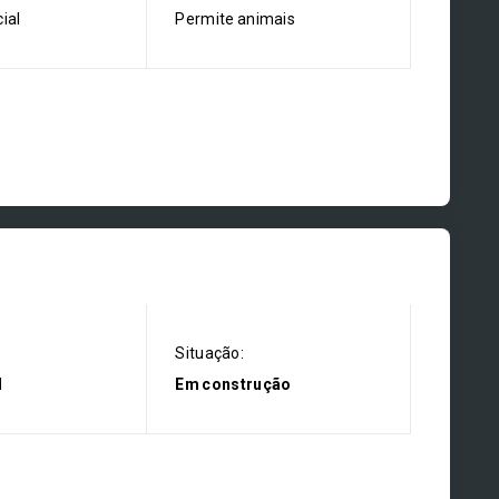
ial
Permite animais
Situação:
l
Em construção