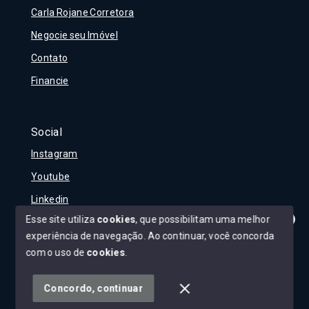
Carla Rojane Corretora
Negocie seu Imóvel
Contato
Financie
Social
Instagram
Youtube
Linkedin
Esse site utiliza
cookies
, que possibilitam uma melhor
experiência de navegação.
Ao continuar, você concorda
Olá! Tudo bem?
Como posso te ajudar?
com o uso de
cookies
.
© Copyright 2026 - Carla Rojane - Todos os direitos
reservados
Concordo, continuar
SITE PARA IMOBILIARIA