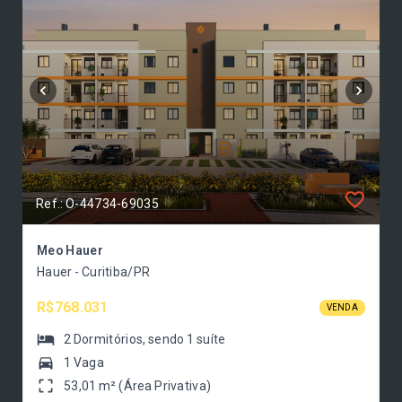
Ref.: O-44734-69035
Meo Hauer
Hauer - Curitiba/PR
R$768.031
VENDA
2
Dormitórios
, sendo
1
suíte
1 Vaga
53,01 m² (Área Privativa)