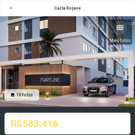
Carla Rojane
Mais fotos
19
Fotos
R$583.416