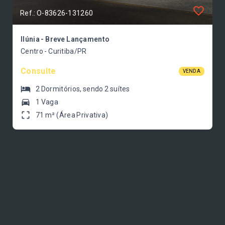
Ref.: O-83626-131260
Ilúnia - Breve Lançamento
Centro - Curitiba/PR
Consulte
VENDA
2
Dormitórios
, sendo
2
suítes
1 Vaga
71 m² (Área Privativa)