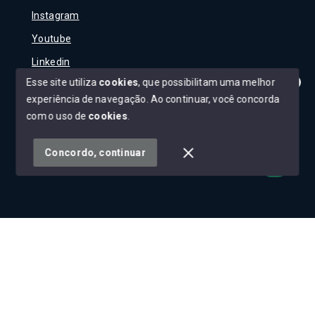
Instagram
Youtube
Linkedin
Esse site utiliza
cookies
, que possibilitam uma melhor
experiência de navegação.
Ao continuar, você concorda
Olá! Tudo bem?
Como posso te ajudar?
com o uso de
cookies
.
© Copyright 2026 - Carla Rojane - Todos os direitos
reservados
Concordo, continuar
SITE PARA IMOBILIARIA
Início
Histórico
Favoritos