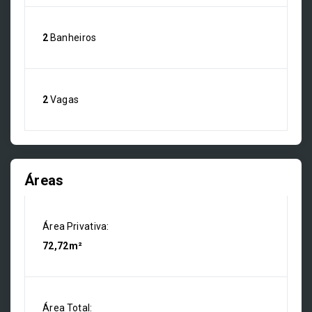
2
Banheiros
2
Vagas
Áreas
Área Privativa:
72,72m²
Área Total: