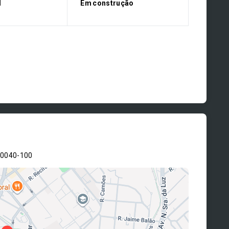
l
Em construção
80040-100