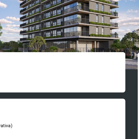
vativa
)