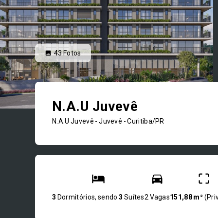
43
Fotos
N.A.U Juvevê
N.A.U Juvevê -
Juvevê - Curitiba/PR
3
Dormitórios, sendo
3
Suítes
2 Vagas
151,88 m²
(
Pri