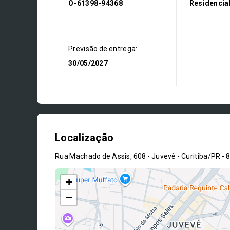
O-61398-94368
Residencia
Previsão de entrega:
30/05/2027
Localização
Rua Machado de Assis, 608 - Juvevê - Curitiba/PR
- 
+
−