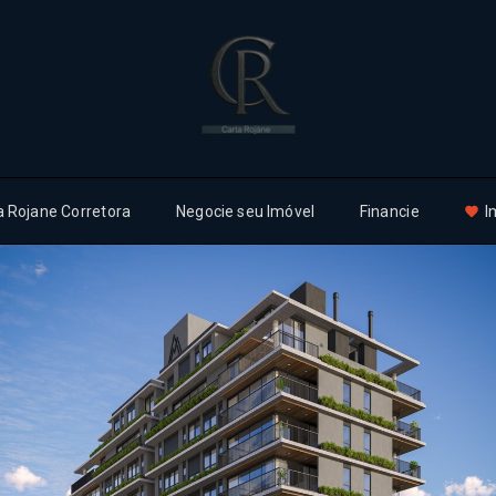
a Rojane Corretora
Negocie seu Imóvel
Financie
I