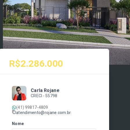
R$2.286.000
Carla Rojane
CRECI -
55798
(41) 99817-4809
atendimento@rojane.com.br
Nome