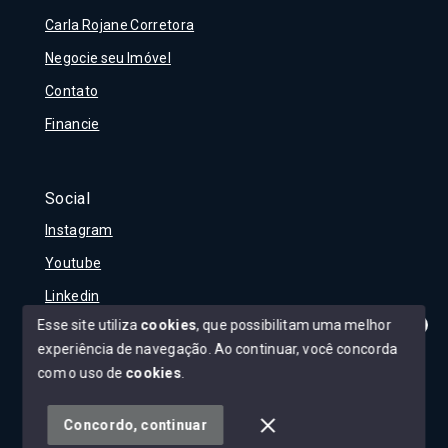
Carla Rojane Corretora
Negocie seu Imóvel
Contato
Financie
Social
Instagram
Youtube
Linkedin
Esse site utiliza
cookies
, que possibilitam uma melhor
experiência de navegação.
Ao continuar, você concorda
Olá! Tudo bem?
Como posso te ajudar?
com o uso de
cookies
.
© Copyright 2026 - Carla Rojane - Todos os direitos
reservados
Concordo, continuar
SITE PARA IMOBILIARIA