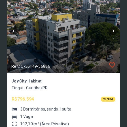
Ref.: O-36149-56836
Joy City Habitat
Tingui - Curitiba/PR
R$796.594
VENDA
3
Dormitórios
, sendo
1
suíte
1 Vaga
102,70 m² (Área Privativa)