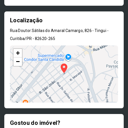
Localização
Rua Doutor Sátilas do Amaral Camargo, 826 - Tingui -
Curitiba/PR
- 82620-265
+
−
Gostou do imóvel?
Leaflet