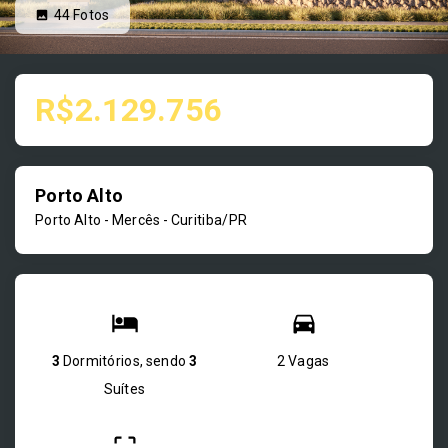
44
Fotos
R$2.129.756
Porto Alto
Porto Alto -
Mercês - Curitiba/PR
3
Dormitórios, sendo
3
2 Vagas
Suítes