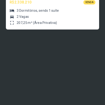
R$2.338.210
VENDA
3
Dormitórios
, sendo
1
suíte
2 Vagas
207,25 m² (Área Privativa)