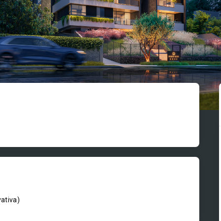
vativa
)