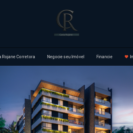
a Rojane Corretora
Negocie seu Imóvel
Financie
I