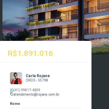
R$1.891.016
Carla Rojane
CRECI -
55798
(41) 99817-4809
atendimento@rojane.com.br
Nome