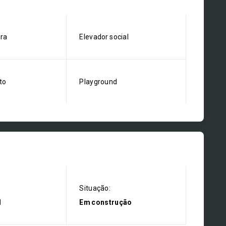
ira
Elevador social
to
Playground
Situação:
l
Em construção