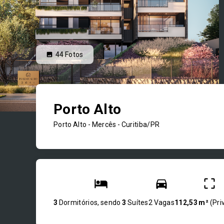
44
Fotos
Porto Alto
Porto Alto -
Mercês - Curitiba/PR
3
Dormitórios, sendo
3
Suítes
2 Vagas
112,53 m²
(
Pri