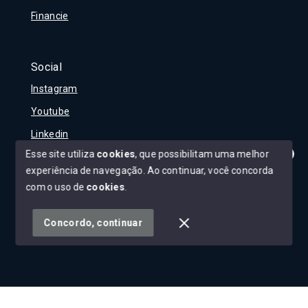
Financie
Social
Instagram
Youtube
Linkedin
Esse site utiliza
cookies
, que possibilitam uma melhor
experiência de navegação.
Ao continuar, você concorda
Olá! Tudo bem?
Como posso te ajudar?
com o uso de
cookies
.
© Copyright 2026 - Carla Rojane - Todos os direitos
reservados
Concordo, continuar
SITE PARA IMOBILIARIA
Início
Histórico
Favoritos