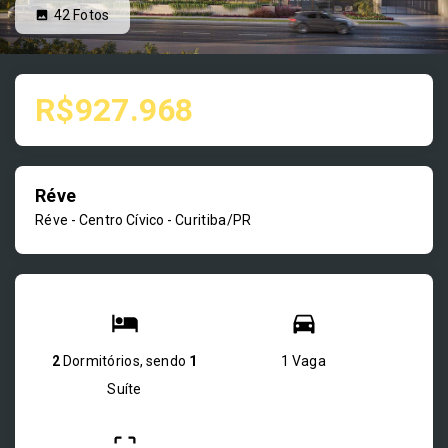
42
Fotos
R$927.968
Réve
Réve -
Centro Cívico - Curitiba/PR
2
Dormitórios, sendo
1
1 Vaga
Suíte