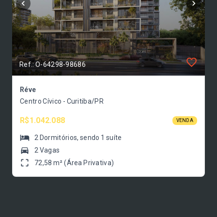
Ref.: O-64298-98686
Réve
Centro Cívico - Curitiba/PR
R$1.042.088
VENDA
2
Dormitórios
, sendo
1
suíte
2 Vagas
72,58 m² (Área Privativa)