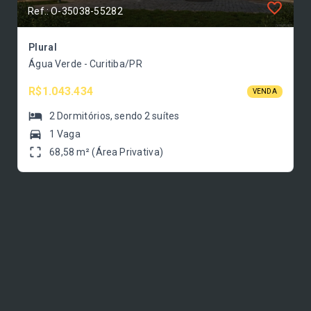
Ref.: O-35038-55282
Plural
Água Verde - Curitiba/PR
R$1.043.434
VENDA
2
Dormitórios
, sendo
2
suítes
1 Vaga
68,58 m² (Área Privativa)