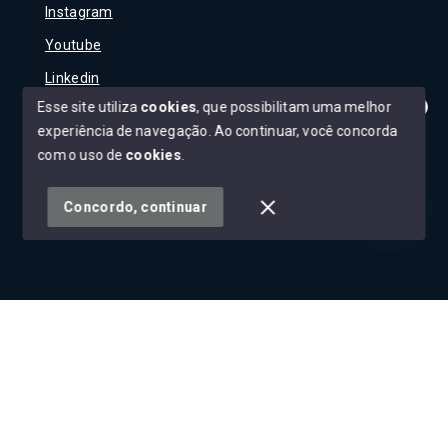
Instagram
Youtube
Linkedin
Esse site utiliza
cookies
, que possibilitam uma melhor
experiência de navegação.
Ao continuar, você concorda
Olá! Tudo bem?
Como posso te ajudar?
com o uso de
cookies
.
© Copyright 2026 - Carla Rojane - Todos os direitos
reservados
Concordo, continuar
SITE PARA IMOBILIARIA
Início
Histórico
Favoritos