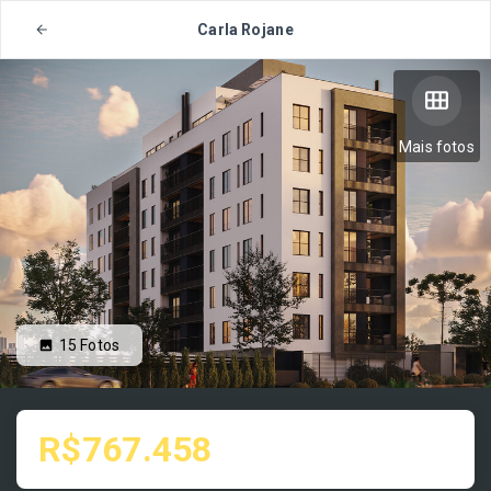
Carla Rojane
Mais fotos
15
Fotos
R$767.458