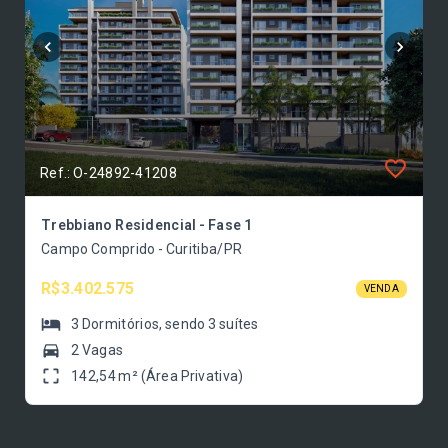
Ref.: O-24892-41208
Trebbiano Residencial - Fase 1
Campo Comprido - Curitiba/PR
R$3.402.575
VENDA
3
Dormitórios
, sendo
3
suítes
2 Vagas
142,54 m² (Área Privativa)