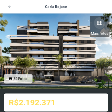
Carla Rojane
Mais fotos
52
Fotos
R$2.192.371