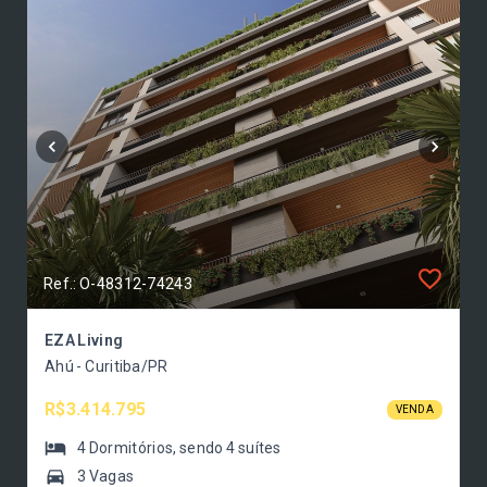
Ref.: O-48312-74243
EZA Living
Ahú - Curitiba/PR
R$3.414.795
VENDA
4
Dormitórios
, sendo
4
suítes
3 Vagas