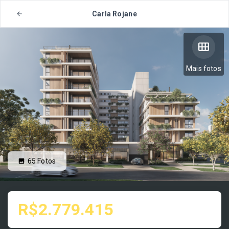
Carla Rojane
Mais fotos
65
Fotos
R$2.779.415