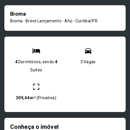
Bioma
Bioma - Breve Lançamento -
Ahú - Curitiba/PR
4
Dormitórios, sendo
4
3 Vagas
Suítes
309,44 m²
(
Privativa
)
Conheça o imóvel