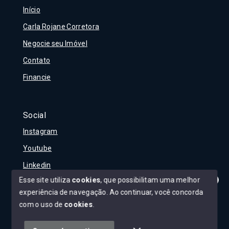
Início
Carla Rojane Corretora
Negocie seu Imóvel
Contato
Financie
Social
Instagram
Youtube
Linkedin
Esse site utiliza
cookies
, que possibilitam uma melhor
experiência de navegação.
Ao continuar, você concorda
Olá! Tudo bem?
Como posso te ajudar?
com o uso de
cookies
.
© Copyright 2026 - Carla Rojane - Todos os direitos
reservados