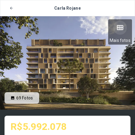
Carla Rojane
Mais fotos
69
Fotos
R$5.992.078