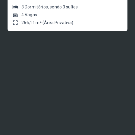
3
Dormitórios
, sendo
3
suítes
4 Vagas
266,11 m² (Área Privativa)