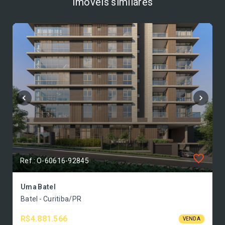
Imóveis similares
Ref.: O-60616-92845
Uma Batel
Batel - Curitiba/PR
R$4.881.566
VENDA