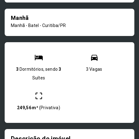
Manhã
Manhã -
Batel - Curitiba/PR
3
Dormitórios, sendo
3
3 Vagas
Suítes
249,56 m²
(
Privativa
)
Descrição do imóvel