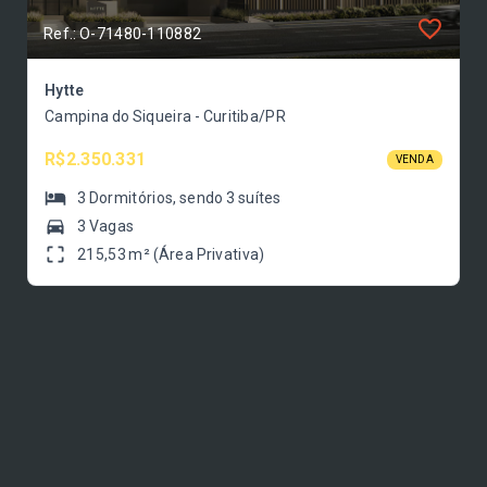
Ref.: O-71480-110882
Hytte
Campina do Siqueira - Curitiba/PR
R$2.350.331
VENDA
3
Dormitórios
, sendo
3
suítes
3 Vagas
215,53 m² (Área Privativa)