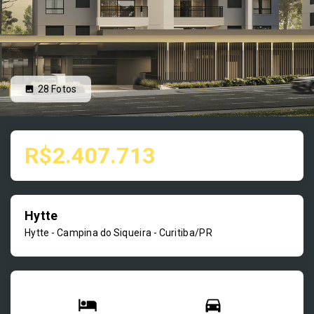
28
Fotos
R$2.407.713
Hytte
Hytte -
Campina do Siqueira - Curitiba/PR