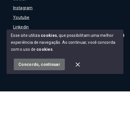
Instagram
Youtube
Linkedin
Esse site utiliza
cookies
, que possibilitam uma melhor
experiência de navegação.
Ao continuar, você concorda
Olá! Tudo bem?
Como posso te ajudar?
com o uso de
cookies
.
© Copyright 2026 - Carla Rojane - Todos os direitos
reservados
Concordo, continuar
SITE PARA IMOBILIARIA
Início
Histórico
Favoritos