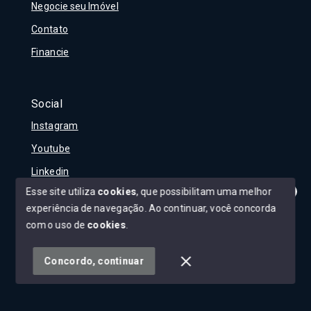
Negocie seu Imóvel
Contato
Financie
Social
Instagram
Youtube
Linkedin
Esse site utiliza
cookies
, que possibilitam uma melhor
experiência de navegação.
Ao continuar, você concorda
Olá! Tudo bem?
Como posso te ajudar?
com o uso de
cookies
.
© Copyright 2026 - Carla Rojane - Todos os direitos
reservados
Concordo, continuar
SITE PARA IMOBILIARIA