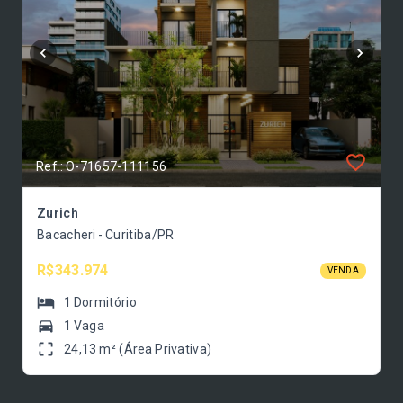
Ref.: O-71657-111156
Zurich
Bacacheri - Curitiba/PR
R$343.974
VENDA
1
Dormitório
1 Vaga
24,13 m² (Área Privativa)