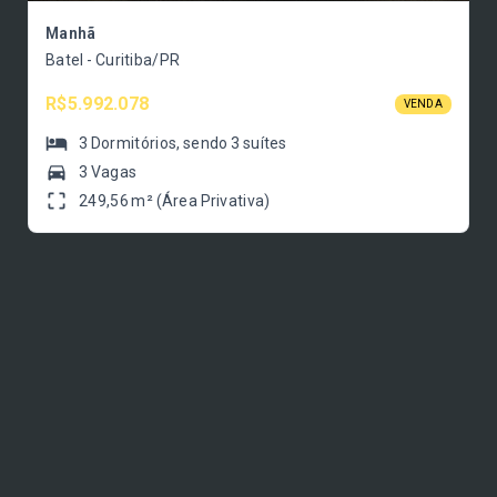
Manhã
Batel - Curitiba/PR
R$5.992.078
VENDA
3
Dormitórios
, sendo
3
suítes
3 Vagas
249,56 m² (Área Privativa)