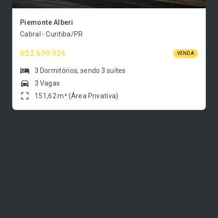
Piemonte Alberi
Cabral - Curitiba/PR
R$2.699.924
VENDA
3
Dormitórios
, sendo
3
suítes
3 Vagas
151,62 m² (Área Privativa)