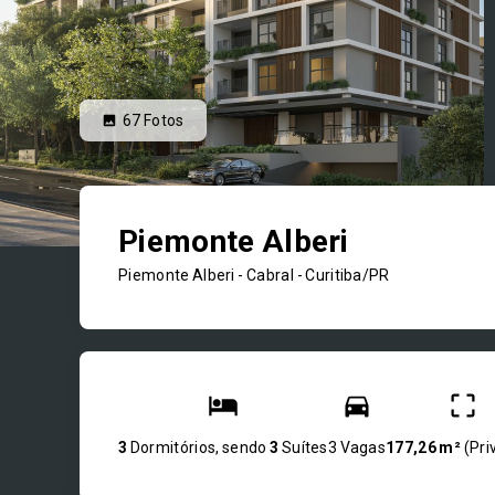
67
Fotos
Piemonte Alberi
Piemonte Alberi -
Cabral - Curitiba/PR
3
Dormitórios, sendo
3
Suítes
3 Vagas
177,26 m²
(
Pri