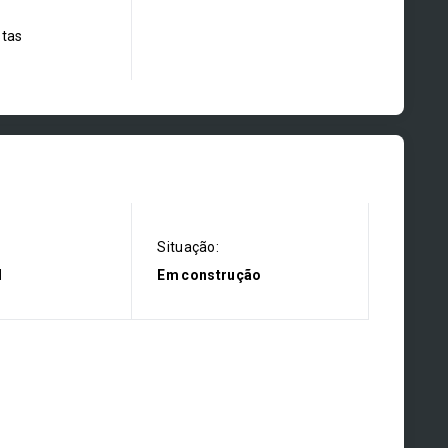
stas
Situação:
l
Em construção