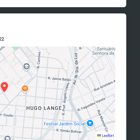
22
Leaflet