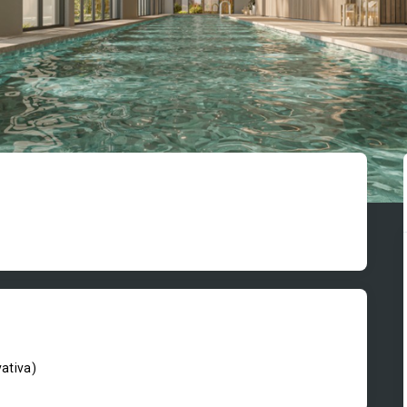
vativa
)