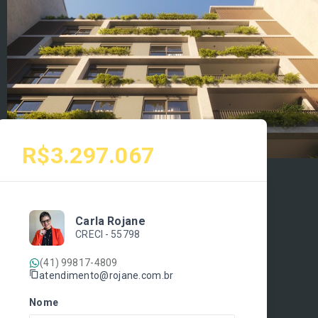
R$3.297.067
Carla Rojane
CRECI -
55798
(41) 99817-4809
atendimento@rojane.com.br
Nome