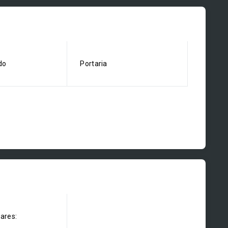
do
Portaria
dares: