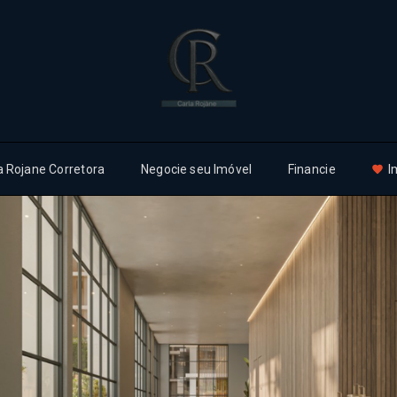
a Rojane Corretora
Negocie seu Imóvel
Financie
I