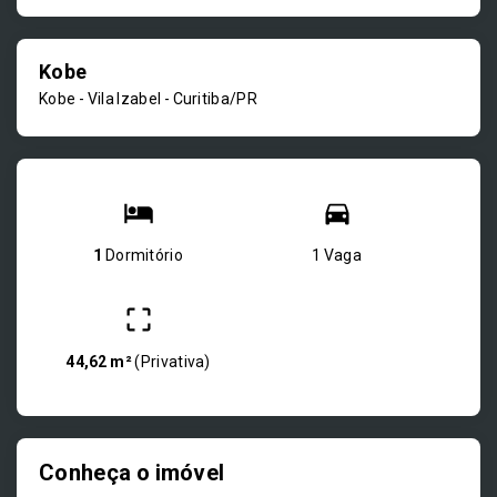
Kobe
Kobe -
Vila Izabel - Curitiba/PR
1
Dormitório
1 Vaga
44,62 m²
(
Privativa
)
Conheça o imóvel