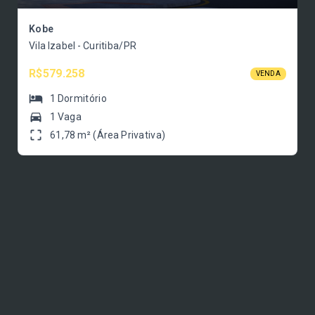
Kobe
Vila Izabel - Curitiba/PR
R$579.258
VENDA
1
Dormitório
1 Vaga
61,78 m² (Área Privativa)