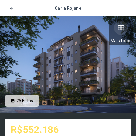
Carla Rojane
Mais fotos
25
Fotos
R$552.186