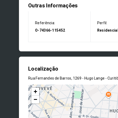
Outras Informações
Referência:
Perfil:
O-74366-115452
Residencia
Localização
Rua Fernandes de Barros, 1269 - Hugo Lange - Curit
+
−