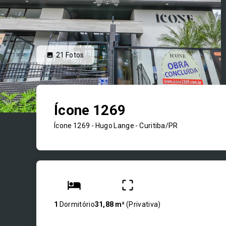
21
Fotos
Ícone 1269
Ícone 1269 -
Hugo Lange - Curitiba/PR
1
Dormitório
31,88 m²
(
Privativa
)