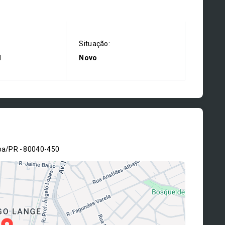
Situação:
l
Novo
iba/PR
- 80040-450