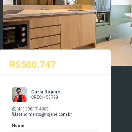
R$500.747
Carla Rojane
CRECI -
55798
(41) 99817-4809
atendimento@rojane.com.br
Nome