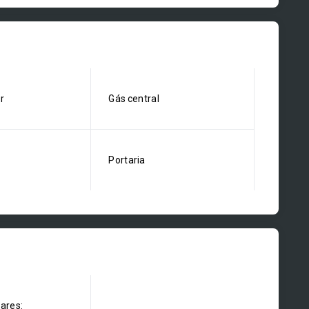
r
Gás central
Portaria
dares: