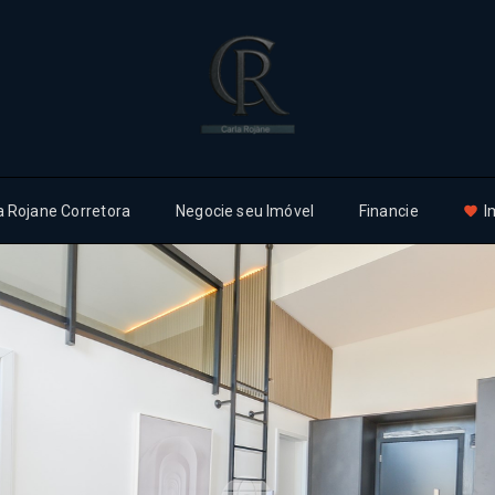
a Rojane Corretora
Negocie seu Imóvel
Financie
I