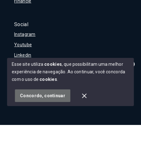
Financie
Social
Instagram
Youtube
Linkedin
Esse site utiliza
cookies
, que possibilitam uma melhor
experiência de navegação.
Ao continuar, você concorda
Olá! Tudo bem?
Como posso te ajudar?
com o uso de
cookies
.
© Copyright 2026 - Carla Rojane - Todos os direitos
reservados
Concordo, continuar
SITE PARA IMOBILIARIA
Início
Histórico
Favoritos