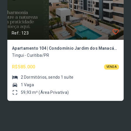
Ref.: 123
Apartamento 104 | Condomínio Jardim dos Manacás – Tingui
Tingui - Curitiba/PR
R$585.000
VENDA
2
Dormitórios
, sendo
1
suíte
1 Vaga
59,93 m² (Área Privativa)