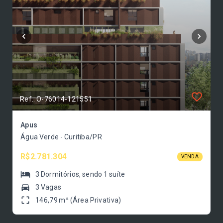
Ref.: O-76014-121551
Apus
Água Verde - Curitiba/PR
R$2.781.304
VENDA
3
Dormitórios
, sendo
1
suíte
3 Vagas
146,79 m² (Área Privativa)