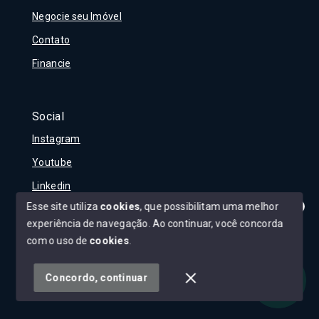
Negocie seu Imóvel
Contato
Financie
Social
Instagram
Youtube
Linkedin
Esse site utiliza
cookies
, que possibilitam uma melhor
experiência de navegação.
Ao continuar, você concorda
Olá! Tudo bem?
Como posso te ajudar?
com o uso de
cookies
.
© Copyright 2026 - Carla Rojane - Todos os direitos
reservados
Concordo, continuar
SITE PARA IMOBILIARIA