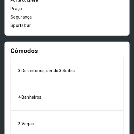
Porte cochère
Praça
Segurança
Sports bar
Cômodos
3
Dormitórios, sendo
3
Suítes
4
Banheiros
3
Vagas