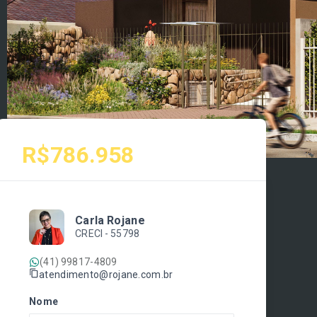
R$786.958
Carla Rojane
CRECI -
55798
(41) 99817-4809
atendimento@rojane.com.br
Nome