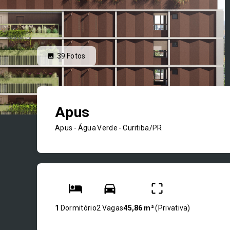
39
Fotos
Apus
Apus -
Água Verde - Curitiba/PR
1
Dormitório
2 Vagas
45,86 m²
(
Privativa
)