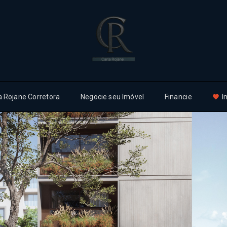
a Rojane Corretora
Negocie seu Imóvel
Financie
I