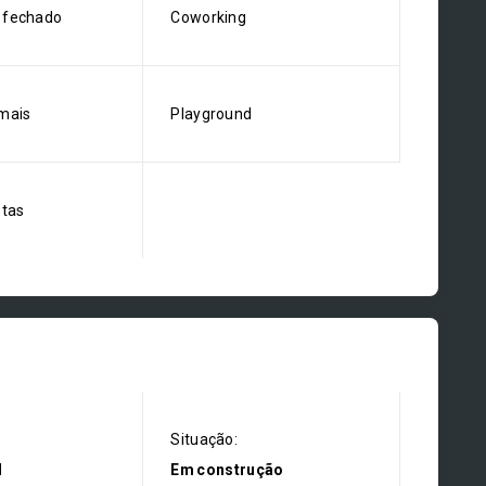
 fechado
Coworking
mais
Playground
stas
Situação:
l
Em construção