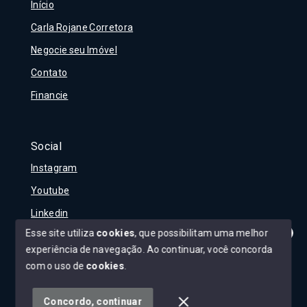
Início
Carla Rojane Corretora
Negocie seu Imóvel
Contato
Financie
Social
Instagram
Youtube
Linkedin
Esse site utiliza
cookies
, que possibilitam uma melhor
experiência de navegação.
Ao continuar, você concorda
Olá! Tudo bem?
Como posso te ajudar?
com o uso de
cookies
.
© Copyright 2026 - Carla Rojane - Todos os direitos
reservados
Concordo, continuar
SITE PARA IMOBILIARIA