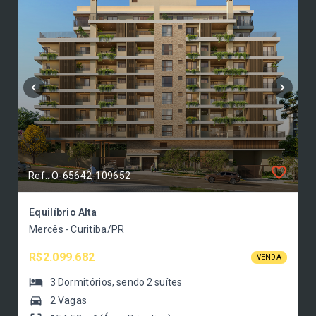
Ref.: O-65642-109652
Equilíbrio Alta
Mercês - Curitiba/PR
R$2.099.682
VENDA
3
Dormitórios
, sendo
2
suítes
2 Vagas