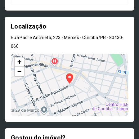
Localização
Rua Padre Anchieta, 223 - Mercês - Curitiba/PR
- 80430-
060
+
−
Gostou do imóvel?