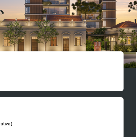
vativa
)