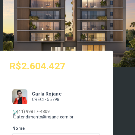
R$2.604.427
Carla Rojane
CRECI -
55798
(41) 99817-4809
atendimento@rojane.com.br
Nome