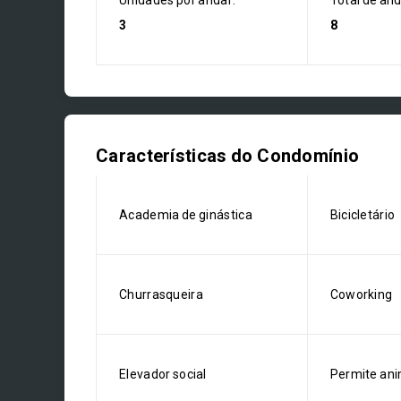
Unidades por andar:
Total de an
3
8
Características do Condomínio
Academia de ginástica
Bicicletário
Churrasqueira
Coworking
Elevador social
Permite ani