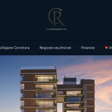
a Rojane Corretora
Negocie seu Imóvel
Financie
I