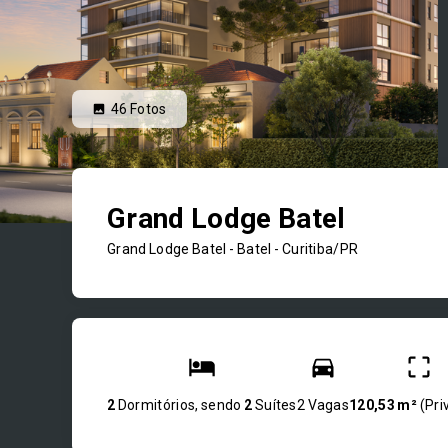
46
Fotos
Grand Lodge Batel
Grand Lodge Batel -
Batel - Curitiba/PR
2
Dormitórios, sendo
2
Suítes
2 Vagas
120,53 m²
(
Pri