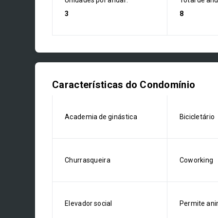
Unidades por andar:
Total de an
3
8
Características do Condomínio
Academia de ginástica
Bicicletário
Churrasqueira
Coworking
Elevador social
Permite ani