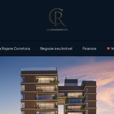
a Rojane Corretora
Negocie seu Imóvel
Financie
I