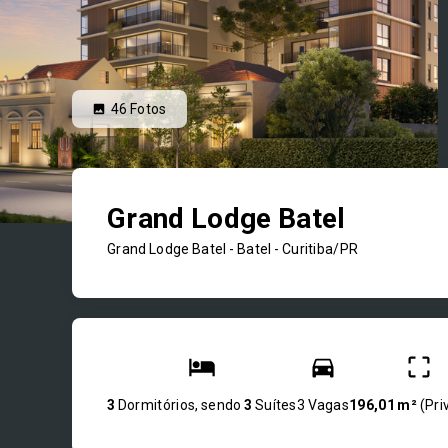
46
Fotos
Grand Lodge Batel
Grand Lodge Batel -
Batel - Curitiba/PR
3
Dormitórios, sendo
3
Suítes
3 Vagas
196,01 m²
(
Pri