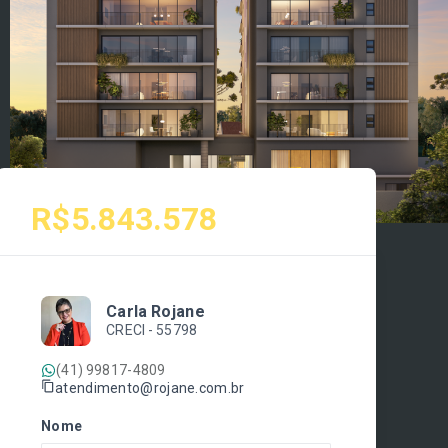
R$5.843.578
Carla Rojane
CRECI -
55798
(41) 99817-4809
atendimento@rojane.com.br
Nome