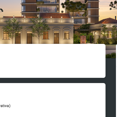
vativa
)