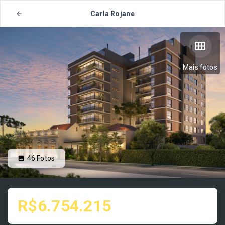
Carla Rojane
Mais fotos
46
Fotos
R$6.754.215