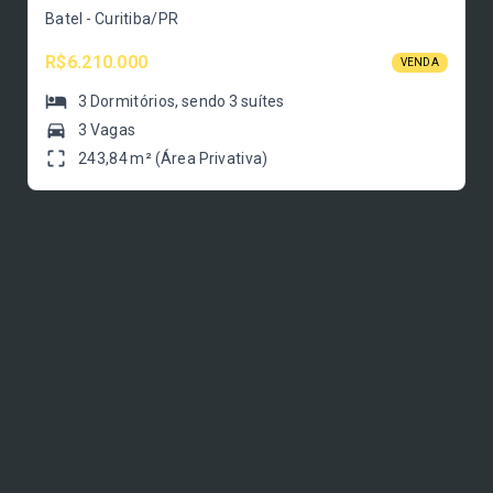
Batel - Curitiba/PR
R$6.210.000
VENDA
3
Dormitórios
, sendo
3
suítes
3 Vagas
243,84 m² (Área Privativa)