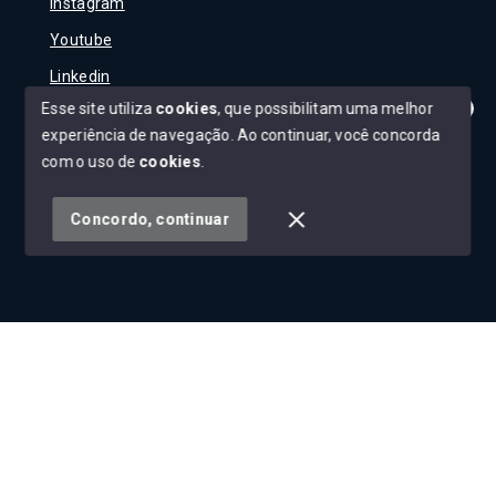
Instagram
Youtube
Linkedin
Esse site utiliza
cookies
, que possibilitam uma melhor
experiência de navegação.
Ao continuar, você concorda
Olá! Tudo bem?
Como posso te ajudar?
com o uso de
cookies
.
© Copyright 2026 - Carla Rojane - Todos os direitos
reservados
Concordo, continuar
SITE PARA IMOBILIARIA
Início
Histórico
Favoritos