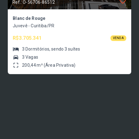
Ref.: O-56706-86512
Blanc de Rouge
Juvevê - Curitiba/PR
R$3.705.341
VENDA
3
Dormitórios
, sendo
3
suítes
3 Vagas
200,44 m² (Área Privativa)